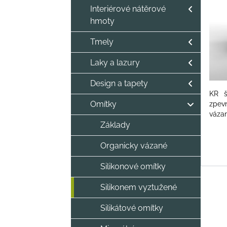
Interiérové nátěrové
hmoty
Tmely
Laky a lazury
Design a tapety
KR š
Omítky
zpev
vázan
Základy
Organicky vázané
Silikonové omítky
Silikonem vyztužené
Silikátové omítky