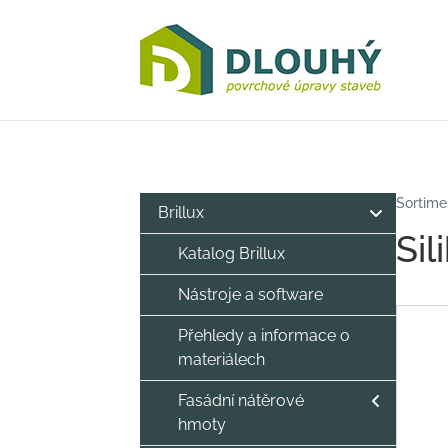
Dlouha.net
Sortime
Brillux
Si
Katalog Brillux
Nástroje a software
Přehledy a informace o
materiálech
Fasádní nátěrové
hmoty