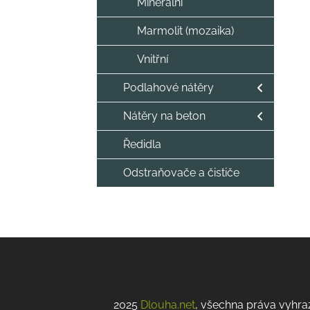
Minerální
Marmolit (mozaika)
Vnitřní
Podlahové nátěry
Nátěry na beton
Ředidla
Odstraňovače a čističe
2025
Dlouha.net
, všechna práva vyhra