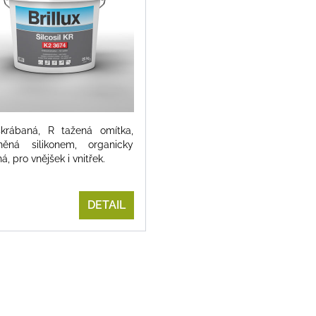
krábaná, R tažená omítka,
něná silikonem, organicky
á, pro vnějšek i vnitřek.
DETAIL