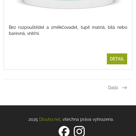
Bez rozpouštědel a změkčovadel, tupě matná, bílá nebo
barevná, vnitřní.
DETAIL
Další
2025
Dlouha.net
, všechna práva vyhrazena.