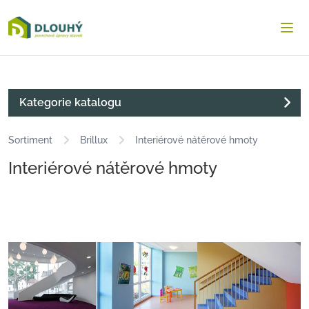
Dlouha.net
Otev
Kategorie katalogu
Sortiment
Brillux
Interiérové nátěrové hmoty
Interiérové nátěrové hmoty