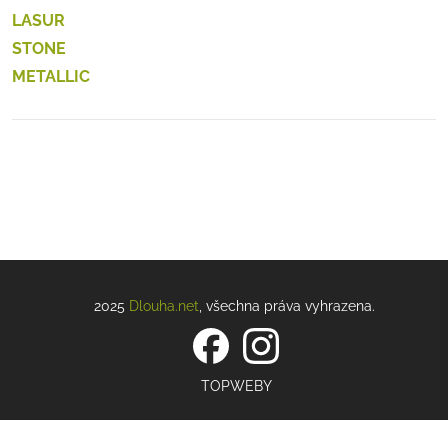
LASUR
STONE
METALLIC
2025
Dlouha.net
, všechna práva vyhrazena.
TOPWEBY